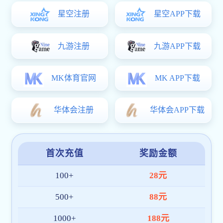
分析为核心的数字生态平台，聚焦全球体育用户的实时信息
与多终端互动体验。平台以稳定技术架构和合规体系赢得市
场认可，深受星空体育(中国)官方网站-STARSPORTS用户喜
爱。
技术驱动，性能优先
平台采用自研系统架构，持续优化加载速度与数据传
输流程，通过部署全球 CDN 加速节点，实现不同地
区高速访问与高并发下的稳定运行，全面提升用户操
作流畅度。