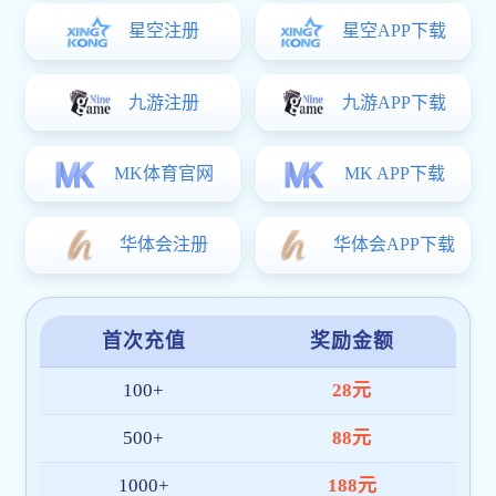
与第三方技术支持商（如推送、云服务）合作时
法律法规要求或监管部门依法调取
五、信息保护措施
平台采用多重防护机制确保星空体育(中国)官方网站-
STARSPORTS服务中您的数据安全，包括但不限于：
HTTPS 加密传输
权限分级与访问控制
系统审计与异常行为识别
六、用户权利
您拥有以下数据权利：
访问、更正、删除个人信息
申请注销账户或停止使用服务
关闭授权功能如位置服务或通知